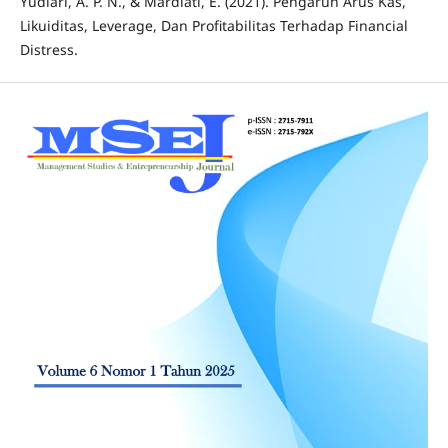
Yudiari, A. P. N., & Mardiati, E. (2021). Pengaruh Arus Kas,
Likuiditas, Leverage, Dan Profitabilitas Terhadap Financial
Distress.