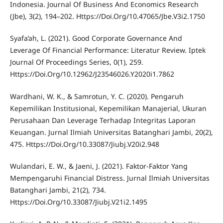
Indonesia. Journal Of Business And Economics Research
(Jbe), 3(2), 194–202. Https://Doi.Org/10.47065/Jbe.V3i2.1750
Syafa’ah, L. (2021). Good Corporate Governance And
Leverage Of Financial Performance: Literatur Review. Iptek
Journal Of Proceedings Series, 0(1), 259.
Https://Doi.Org/10.12962/J23546026.Y2020i1.7862
Wardhani, W. K., & Samrotun, Y. C. (2020). Pengaruh
Kepemilikan Institusional, Kepemilikan Manajerial, Ukuran
Perusahaan Dan Leverage Terhadap Integritas Laporan
Keuangan. Jurnal Ilmiah Universitas Batanghari Jambi, 20(2),
475. Https://Doi.Org/10.33087/Jiubj.V20i2.948
Wulandari, E. W., & Jaeni, J. (2021). Faktor-Faktor Yang
Mempengaruhi Financial Distress. Jurnal Ilmiah Universitas
Batanghari Jambi, 21(2), 734.
Https://Doi.Org/10.33087/Jiubj.V21i2.1495