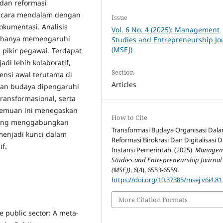
 dan reformasi
ncara mendalam dengan
Issue
dokumentasi. Analisis
Vol. 6 No. 4 (2025): Management
k hanya memengaruhi
Studies and Entrepreneurship Jo
(MSEJ)
a pikir pegawai. Terdapat
di lebih kolaboratif,
Section
ensi awal terutama di
Articles
han budaya dipengaruhi
ransformasional, serta
 Temuan ini menegaskan
How to Cite
 yang menggabungkan
Transformasi Budaya Organisasi Dal
menjadi kunci dalam
Reformasi Birokrasi Dan Digitalisasi D
if.
Instansi Pemerintah. (2025).
Managem
Studies and Entrepreneurship Journal
(MSEJ)
,
6
(4), 6553-6559.
https://doi.org/10.37385/msej.v6i4.81
More Citation Formats
he public sector: A meta-