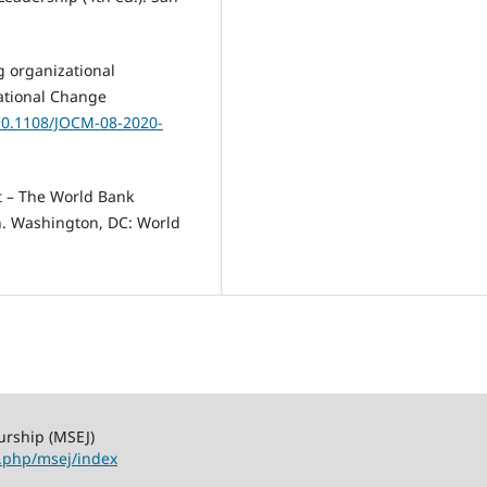
g organizational
zational Change
/10.1108/JOCM-08-2020-
st – The World Bank
n. Washington, DC: World
urship (MSEJ)
x.php/msej/index