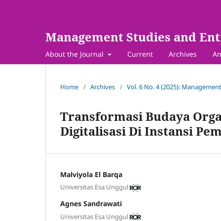
Management Studies and Ent
About the Journal
Current
Archives
An
Home
/
Archives
/
Vol. 6 No. 4 (2025): Management
Transformasi Budaya Orga
Digitalisasi Di Instansi Pe
Malviyola El Barqa
Universitas Esa Unggul
Agnes Sandrawati
Universitas Esa Unggul