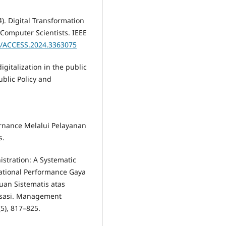
4). Digital Transformation
 Computer Scientists. IEEE
09/ACCESS.2024.3363075
igitalization in the public
ublic Policy and
rnance Melalui Pelayanan
s.
istration: A Systematic
zational Performance Gaya
uan Sistematis atas
isasi. Management
5), 817–825.