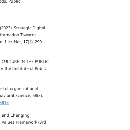
ods. Public
(2023). Strategic Digital
nsformation Towards
 Ijicc.Net, 17(1), 290–
AL CULTURE IN THE PUBLIC
r the Institute of Public
del of organizational
vioral Science, 58(3),
03813
ng and Changing
g Values Framework (3rd