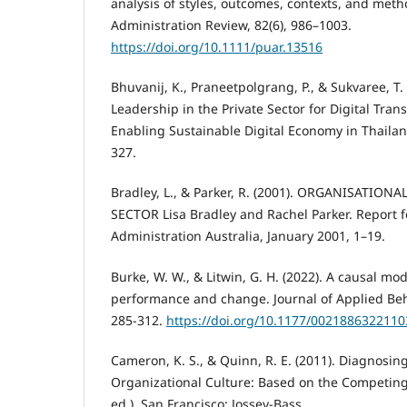
analysis of styles, outcomes, contexts, and meth
Administration Review, 82(6), 986–1003.
https://doi.org/10.1111/puar.13516
Bhuvanij, K., Praneetpolgrang, P., & Sukvaree, T. 
Leadership in the Private Sector for Digital Tra
Enabling Sustainable Digital Economy in Thailand.
327.
Bradley, L., & Parker, R. (2001). ORGANISATION
SECTOR Lisa Bradley and Rachel Parker. Report fo
Administration Australia, January 2001, 1–19.
Burke, W. W., & Litwin, G. H. (2022). A causal mo
performance and change. Journal of Applied Beha
285-312.
https://doi.org/10.1177/002188632211
Cameron, K. S., & Quinn, R. E. (2011). Diagnosi
Organizational Culture: Based on the Competin
ed.). San Francisco: Jossey-Bass.