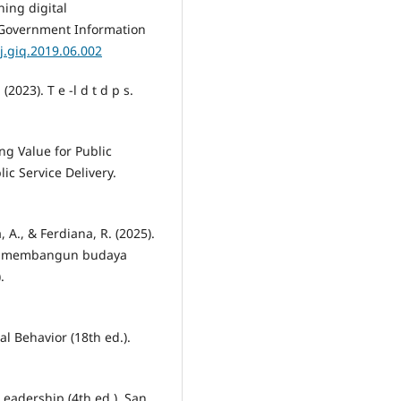
ning digital
. Government Information
/j.giq.2019.06.002
2023). T e -l d t d p s.
ing Value for Public
ic Service Delivery.
, A., & Ferdiana, R. (2025).
am membangun budaya
.
al Behavior (18th ed.).
Leadership (4th ed.). San