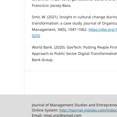
Francisco: Jossey-Bass.
Smit, W. (2021). Insight in cultural change durin
transformation: a case study. Journal of Organi
Management, 34(5), 1047–1062.
https://doi.org
0255
World Bank. (2020). GovTech: Putting People Fir
Approach to Public Sector Digital Transformatio
Bank Group.
Journal of Management Studies and Entreprene
Online System:
http://journal.yrpipku.com/inde
Email: msej.yrpi@gmail.com