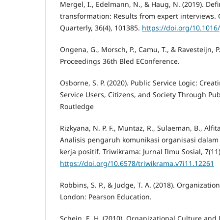
Mergel, I., Edelmann, N., & Haug, N. (2019). Defi
transformation: Results from expert interviews
Quarterly, 36(4), 101385.
https://doi.org/10.1016
Ongena, G., Morsch, P., Camu, T., & Ravesteijn, P. (
Proceedings 36th Bled EConference.
Osborne, S. P. (2020). Public Service Logic: Creat
Service Users, Citizens, and Society Through Publ
Routledge
Rizkyana, N. P. F., Muntaz, R., Sulaeman, B., Alfita
Analisis pengaruh komunikasi organisasi dal
kerja positif. Triwikrama: Jurnal Ilmu Sosial, 7(11)
https://doi.org/10.6578/triwikrama.v7i11.12261
Robbins, S. P., & Judge, T. A. (2018). Organization
London: Pearson Education.
Schein, E. H. (2010). Organizational Culture and 