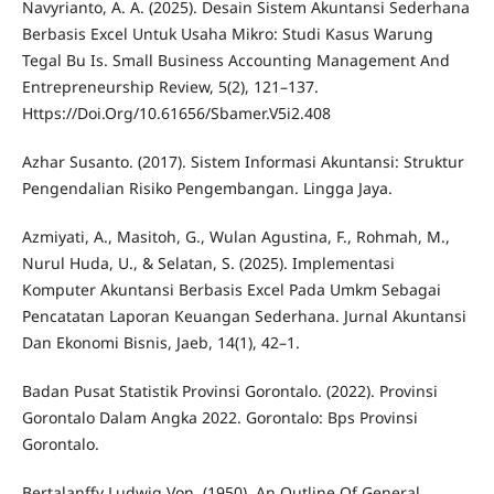
Navyrianto, A. A. (2025). Desain Sistem Akuntansi Sederhana
Berbasis Excel Untuk Usaha Mikro: Studi Kasus Warung
Tegal Bu Is. Small Business Accounting Management And
Entrepreneurship Review, 5(2), 121–137.
Https://Doi.Org/10.61656/Sbamer.V5i2.408
Azhar Susanto. (2017). Sistem Informasi Akuntansi: Struktur
Pengendalian Risiko Pengembangan. Lingga Jaya.
Azmiyati, A., Masitoh, G., Wulan Agustina, F., Rohmah, M.,
Nurul Huda, U., & Selatan, S. (2025). Implementasi
Komputer Akuntansi Berbasis Excel Pada Umkm Sebagai
Pencatatan Laporan Keuangan Sederhana. Jurnal Akuntansi
Dan Ekonomi Bisnis, Jaeb, 14(1), 42–1.
Badan Pusat Statistik Provinsi Gorontalo. (2022). Provinsi
Gorontalo Dalam Angka 2022. Gorontalo: Bps Provinsi
Gorontalo.
Bertalanffy Ludwig Von. (1950). An Outline Of General