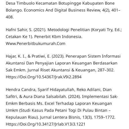
Desa Timbuolo Kecamatan Botupingge Kabupaten Bone
Bolango. Economics And Digital Business Review, 4(2), 401–
408.
Hafni Sahir, S. (2021). Metodologi Penelitian (Koryati Try, Ed.;
Cetakan Ke 1). Penerbit Kbm Indonesia.
Www.Penerbitbukumurah.Com
Hajar, K. I., & Pratiwi, E. (2023). Penerapan Sistem Informasi
Akuntansi Dan Penyajian Laporan Keuangan Berdasarkan
Sak Emkm. Jurnal Riset Akuntansi & Keuangan, 287–302.
Https://Doi.Org/10.54367/Jrak.V9i2.2894
Hendra Candra, Syarif Hidayatullah, Reko Adilani, Dian
Safitri, & Aura Diana Salsabilah. (2024). Implementasi Sak-
Emkm Berbasis Ms. Excel Terhadap Laporan Keuangan
Umkm (Studi Kasus Pada Petani Togi Di Pulau Bintan –
Kepulauan Riau). Jurnal Lentera Bisnis, 13(3), 1759–1772.
Https://Doi.Org/10.34127/Jrlab.V13i3.1221