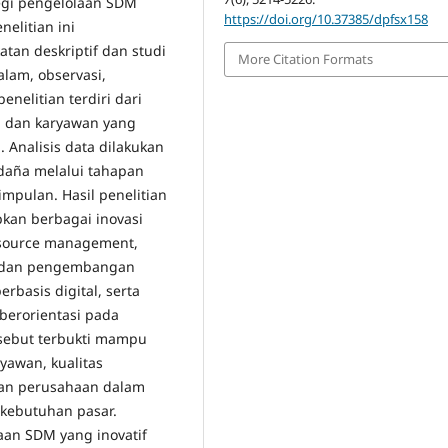
egi pengelolaan SDM
https://doi.org/10.37385/dpfsx158
nelitian ini
an deskriptif dan studi
More Citation Formats
lam, observasi,
nelitian terdiri dari
, dan karyawan yang
 Analisis data dilakukan
aña melalui tahapan
impulan. Hasil penelitian
an berbagai inovasi
resource management,
an dan pengembangan
rbasis digital, serta
berorientasi pada
rsebut terbukti mampu
ryawan, kualitas
uan perusahaan dalam
 kebutuhan pasar.
aan SDM yang inovatif