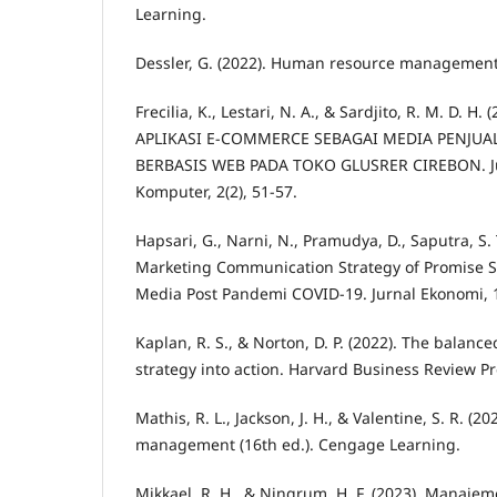
Learning.
Dessler, G. (2022). Human resource management 
Frecilia, K., Lestari, N. A., & Sardjito, R. M. D
APLIKASI E-COMMERCE SEBAGAI MEDIA PENJU
BERBASIS WEB PADA TOKO GLUSRER CIREBON. Jur
Komputer, 2(2), 51-57.
Hapsari, G., Narni, N., Pramudya, D., Saputra, S. T
Marketing Communication Strategy of Promise S
Media Post Pandemi COVID-19. Jurnal Ekonomi, 1
Kaplan, R. S., & Norton, D. P. (2022). The balanc
strategy into action. Harvard Business Review Pr
Mathis, R. L., Jackson, J. H., & Valentine, S. R. (
management (16th ed.). Cengage Learning.
Mikkael, R. H., & Ningrum, H. F. (2023). Mana