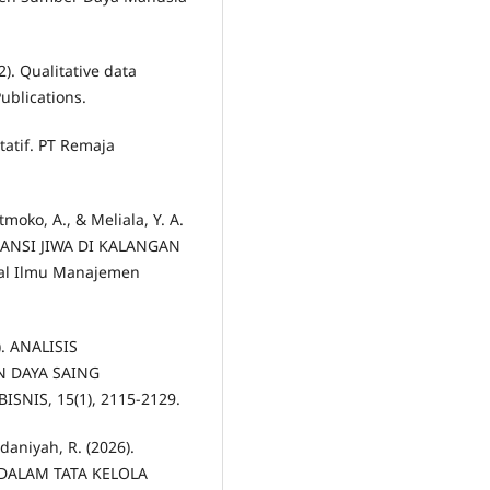
2). Qualitative data
ublications.
itatif. PT Remaja
tmoko, A., & Meliala, Y. A.
RANSI JIWA DI KALANGAN
al Ilmu Manajemen
). ANALISIS
 DAYA SAING
SNIS, 15(1), 2115-2129.
daniyah, R. (2026).
DALAM TATA KELOLA