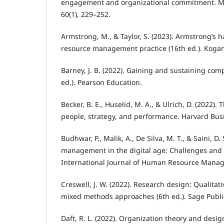
engagement and organizational commitment. M
60(1), 229–252.
Armstrong, M., & Taylor, S. (2023). Armstrong’s
resource management practice (16th ed.). Koga
Barney, J. B. (2022). Gaining and sustaining com
ed.). Pearson Education.
Becker, B. E., Huselid, M. A., & Ulrich, D. (2022).
people, strategy, and performance. Harvard Bus
Budhwar, P., Malik, A., De Silva, M. T., & Saini, 
management in the digital age: Challenges and 
International Journal of Human Resource Manag
Creswell, J. W. (2022). Research design: Qualitati
mixed methods approaches (6th ed.). Sage Publi
Daft, R. L. (2022). Organization theory and desi