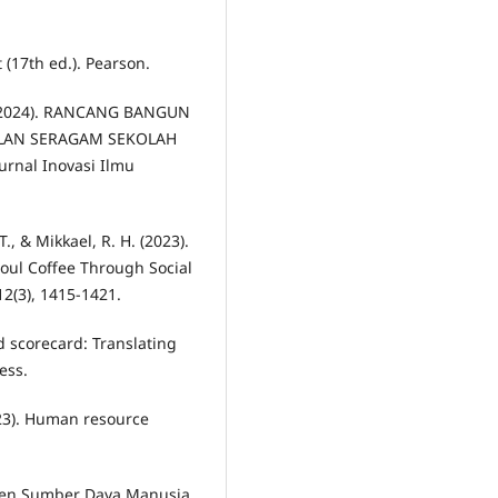
(17th ed.). Pearson.
. H. (2024). RANCANG BANGUN
ALAN SERAGAM SEKOLAH
nal Inovasi Ilmu
., & Mikkael, R. H. (2023).
oul Coffee Through Social
2(3), 1415-1421.
ed scorecard: Translating
ess.
2023). Human resource
jemen Sumber Daya Manusia