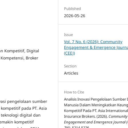
Published
2026-05-26
Issue
Vol. 7 No. 6 (2026): Community
Engagement & Emergence Journ
 Kompetitif, Digital
(CEEJ)
ompetensi, Broker
Section
Articles
How to Cite
Analisis Inovasi Pengelolaan Sumber
ovasi pengelolaan sumber
Manusia Dalam Meningkatkan Keun
ompetitif pada PT. Asia
Kompetitif Pada PT. Asia Internationa
teknologi digital dan
Insurance Brokers. (2026).
Community
semakin kompetitif
Engagement and Emergence Journal (
7
(6), 5214-5226.