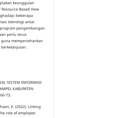
ciptakan keunggulan
f Resource Based View
nghadapi beberapa
si teknologi antar
n program pengembangan
aan perlu terus
DM guna mempertahankan
berkelanjutan.
 (2024). SISTEM INFORMASI
GAMPEL KABUPATEN
 66-73.
dhaen, E. (2022). Linking
he role of employee