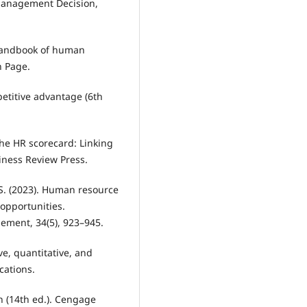
anagement Decision,
 handbook of human
n Page.
petitive advantage (6th
 The HR scorecard: Linking
iness Review Press.
D. S. (2023). Human resource
opportunities.
ement, 34(5), 923–945.
ve, quantitative, and
cations.
gn (14th ed.). Cengage