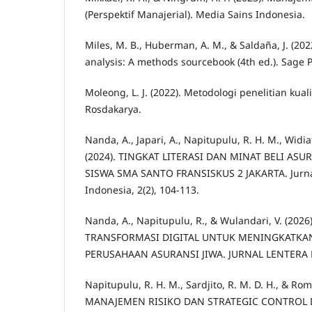
(Perspektif Manajerial). Media Sains Indonesia.
Miles, M. B., Huberman, A. M., & Saldaña, J. (202
analysis: A methods sourcebook (4th ed.). Sage P
Moleong, L. J. (2022). Metodologi penelitian kual
Rosdakarya.
Nanda, A., Japari, A., Napitupulu, R. H. M., Widia
(2024). TINGKAT LITERASI DAN MINAT BELI ASU
SISWA SMA SANTO FRANSISKUS 2 JAKARTA. Jurn
Indonesia, 2(2), 104-113.
Nanda, A., Napitupulu, R., & Wulandari, V. (2026
TRANSFORMASI DIGITAL UNTUK MENINGKATKAN
PERUSAHAAN ASURANSI JIWA. JURNAL LENTERA BI
Napitupulu, R. H. M., Sardjito, R. M. D. H., & Rom
MANAJEMEN RISIKO DAN STRATEGIC CONTROL 