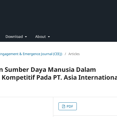
Download
About
 Engagement & Emergence Journal (CEEJ)
/
Articles
aan Sumber Daya Manusia Dalam
ompetitif Pada PT. Asia Internationa
PDF