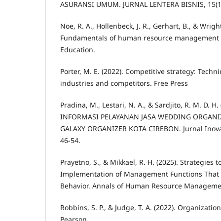
ASURANSI UMUM. JURNAL LENTERA BISNIS, 15(1)
Noe, R. A., Hollenbeck, J. R., Gerhart, B., & Wright
Fundamentals of human resource management (9
Education.
Porter, M. E. (2022). Competitive strategy: Techn
industries and competitors. Free Press
Pradina, M., Lestari, N. A., & Sardjito, R. M. D. H
INFORMASI PELAYANAN JASA WEDDING ORGANI
GALAXY ORGANIZER KOTA CIREBON. Jurnal Inovas
46-54.
Prayetno, S., & Mikkael, R. H. (2025). Strategies 
Implementation of Management Functions That I
Behavior. Annals of Human Resource Management
Robbins, S. P., & Judge, T. A. (2022). Organization
Pearson.