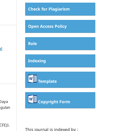
Check for Plagiarism
Open Access Policy
Role
al
Indexing
Template
Copyright Form
 Daya
ggulan
l
CEEJ)
,
This journal is indexed by :