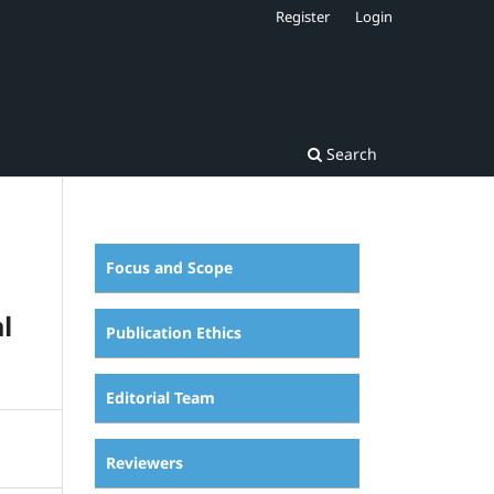
Register
Login
Search
Focus and Scope
l
Publication Ethics
Editorial Team
Reviewers