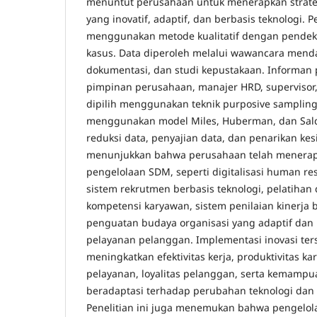
menuntut perusahaan untuk menerapkan strat
yang inovatif, adaptif, dan berbasis teknologi. Pe
menggunakan metode kualitatif dengan pendekat
kasus. Data diperoleh melalui wawancara menda
dokumentasi, dan studi kepustakaan. Informan pe
pimpinan perusahaan, manajer HRD, supervisor
dipilih menggunakan teknik purposive sampling.
menggunakan model Miles, Huberman, dan Sald
reduksi data, penyajian data, dan penarikan kes
menunjukkan bahwa perusahaan telah menerapk
pengelolaan SDM, seperti digitalisasi human 
sistem rekrutmen berbasis teknologi, pelatih
kompetensi karyawan, sistem penilaian kinerja be
penguatan budaya organisasi yang adaptif dan 
pelayanan pelanggan. Implementasi inovasi te
meningkatkan efektivitas kerja, produktivitas ka
pelayanan, loyalitas pelanggan, serta kemamp
beradaptasi terhadap perubahan teknologi dan
Penelitian ini juga menemukan bahwa pengelol