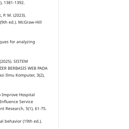
, 1381-1392.
, P. M. (2023).
th ed.). McGraw-Hill
iques for analyzing
. (2025). SISTEM
ZER BERBASIS WEB PADA
i Ilmu Komputer, 3(2),
to Improve Hospital
nfluence Service
 Research, 5(1), 61-75.
al behavior (19th ed.).