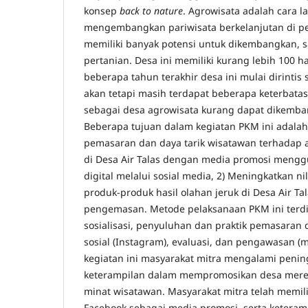
konsep
back to nature
. Agrowisata adalah cara l
mengembangkan pariwisata berkelanjutan di pe
memiliki banyak potensi untuk dikembangkan, s
pertanian. Desa ini memiliki kurang lebih 100 h
beberapa tahun terakhir desa ini mulai dirintis
akan tetapi masih terdapat beberapa keterbata
sebagai desa agrowisata kurang dapat dikemba
Beberapa tujuan dalam kegiatan PKM ini adalah
pemasaran dan daya tarik wisatawan terhadap a
di Desa Air Talas dengan media promosi meng
digital melalui sosial media, 2) Meningkatkan ni
produk-produk hasil olahan jeruk di Desa Air Ta
pengemasan. Metode pelaksanaan PKM ini terdir
sosialisasi, penyuluhan dan praktik pemasaran d
sosial (Instagram), evaluasi, dan pengawasan (mo
kegiatan ini masyarakat mitra mengalami peni
keterampilan dalam mempromosikan desa mere
minat wisatawan. Masyarakat mitra telah memil
Facebook sebagai media promosi, serta ketera