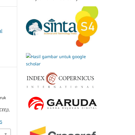
al
ruk
CEEJ)
,
35