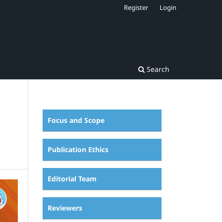
Register
Login
Search
Focus and Scope
Publication Ethics
Editorial Team
Reviewers