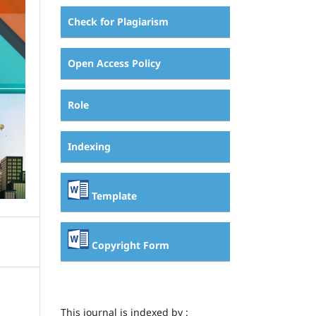
Check for Plagiarism
Open Access Policy
Role
Indexing
Template
Copyright Form
This journal is indexed by :