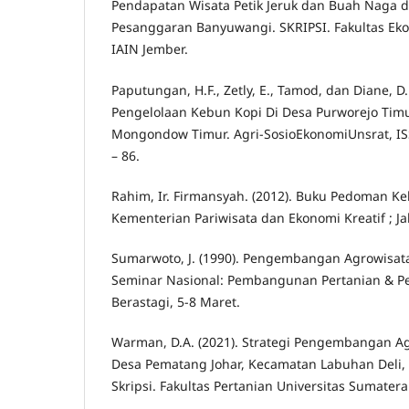
Pendapatan Wisata Petik Jeruk dan Buah Naga 
Pesanggaran Banyuwangi. SKRIPSI. Fakultas Eko
IAIN Jember.
Paputungan, H.F., Zetly, E., Tamod, dan Diane, D.P
Pengelolaan Kebun Kopi Di Desa Purworejo Tim
Mongondow Timur. Agri-SosioEkonomiUnsrat, ISS
– 86.
Rahim, Ir. Firmansyah. (2012). Buku Pedoman K
Kementerian Pariwisata dan Ekonomi Kreatif ; Ja
Sumarwoto, J. (1990). Pengembangan Agrowisata
Seminar Nasional: Pembangunan Pertanian & P
Berastagi, 5-8 Maret.
Warman, D.A. (2021). Strategi Pengembangan A
Desa Pematang Johar, Kecamatan Labuhan Deli, 
Skripsi. Fakultas Pertanian Universitas Sumatera