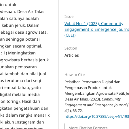
ain untuk
desaan. Desa Air Talas
Issue
alah satunya adalah
Vol. 4 No. 1 (2023): Community
a kebun jeruk. Dalam
Engagement & Emergence Journ
 sebagai desa agrowisata,
(CEEJ)
san sehingga potensi
ngkan secara optimal.
Section
 : 1) Meningkatkan
Articles
growisata berbasis jeruk
gunakan pemasaran
lai tambah dan nilai jual
How to Cite
las terutama dari segi
Pelatihan Pemasaran Digital dan
i empat tahap, yaitu
Pengemasan Produk untuk
Mengembangkan Agrowisata Petik Je
igital melalui media
Desa Air Talas. (2023).
Community
nitoring). Hasil dari
Engagement and Emergence Journal (
ngkatan pengetahuan dan
4
(1), 66-72.
ka dalam rangka menarik
https://doi.org/10.37385/ceej.v4i1.19
iki akun Instagram dan
More Citation Formats
mpilan dalam membuat