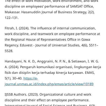
The effect of work motivation, work environment, and work
discipline on employees’ performance of SAMSAT Office,
Makassar. Hasanuddin Journal of Business Strategy, 2(2),
122–131.
Fitrah, I. (2024). The influence of internal communication,
work discipline, and teamwork on employee performance at
the Regional House of Representatives Office in Gowa
Regency. Eduvest - Journal of Universal Studies, 4(6), 5511–
5528.
Handayani, N. K. D., Anggraini, N. P. N., & Setiawan, I. W. G.
A. (2024). Pengaruh komunikasi organisasi, lingkungan kerja
fisik dan disiplin kerja terhadap kinerja karyawan. EMAS,
5(1), 30–40.
https://e-
journal.unmas.ac.id/index.php/emas/article/view/10189
IJSSB Authors. (2023). Organizational culture and work
discipline and their effect on employee performance.
International Journal of Social Science and Business, 6(3),