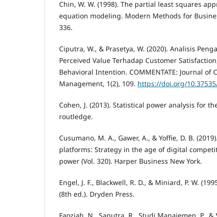
Chin, W. W. (1998). The partial least squares app
equation modeling. Modern Methods for Busines
336.
Ciputra, W., & Prasetya, W. (2020). Analisis Peng
Perceived Value Terhadap Customer Satisfaction
Behavioral Intention. COMMENTATE: Journal of
Management, 1(2), 109.
https://doi.org/10.3753
Cohen, J. (2013). Statistical power analysis for t
routledge.
Cusumano, M. A., Gawer, A., & Yoffie, D. B. (2019
platforms: Strategy in the age of digital competi
power (Vol. 320). Harper Business New York.
Engel, J. F., Blackwell, R. D., & Miniard, P. W. (1
(8th ed.). Dryden Press.
Faoziah, N., Saputra, R., Studi Manajemen, P., &