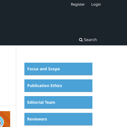
Register
Login
Search
Focus and Scope
Publication Ethics
Editorial Team
Reviewers