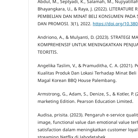
Abdul, M., Septyadi, K., Salamah, M., Nujiyatilla
Bhayangkara, U., & Raya, J. (2022). LITERATUR
PEMBELIAN DAN MINAT BELI KONSUMEN PADA
DAN PROMOSI. 3(1), 2022.
https://doi.org/10.38
Andriono, A., & Mulyanti, D. (2023). STRATEG
KOMPREHENSIF UNTUK MENINGKATKAN PENJUA
TEORITIS.
Angelika Taslim, V., & Pramuditha, C. A. (2021).
Kualitas Produk Dan Lokasi Terhadap Minat Bel
Magal Korean BBQ House Palembang.
Armstrong, G., Adam, S., Denize, S., & Kotler, P. (
marketing Edition. Pearson Education Limited.
Audisa, prisita. (2023). Pengaruh e-service quali
image, functional value dan emotional value te
satisfaction dalam meningkatkan customer loyal
streaming Netflix di Jabodetabek.