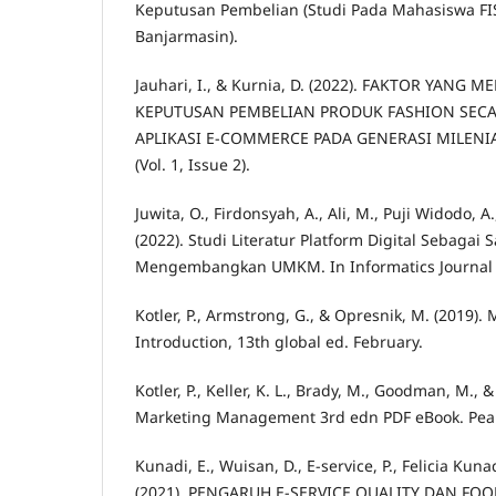
Keputusan Pembelian (Studi Pada Mahasiswa FI
Banjarmasin).
Jauhari, I., & Kurnia, D. (2022). FAKTOR YANG
KEPUTUSAN PEMBELIAN PRODUK FASHION SECA
APLIKASI E-COMMERCE PADA GENERASI MILENIAL
(Vol. 1, Issue 2).
Juwita, O., Firdonsyah, A., Ali, M., Puji Widodo, A.
(2022). Studi Literatur Platform Digital Sebagai
Mengembangkan UMKM. In Informatics Journal (Vo
Kotler, P., Armstrong, G., & Opresnik, M. (2019).
Introduction, 13th global ed. February.
Kotler, P., Keller, K. L., Brady, M., Goodman, M., 
Marketing Management 3rd edn PDF eBook. Pea
Kunadi, E., Wuisan, D., E-service, P., Felicia Kuna
(2021). PENGARUH E-SERVICE QUALITY DAN FO