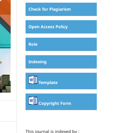
Check for Plagiarism
Open Access Policy
Role
Indexing
Template
Copyright Form
This journal is indexed by :