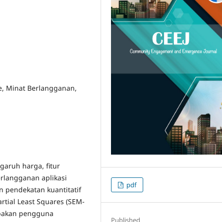
ue, Minat Berlangganan,
garuh harga, fitur
erlangganan aplikasi
pdf
 pendekatan kuantitatif
rtial Least Squares (SEM-
upakan pengguna
Published