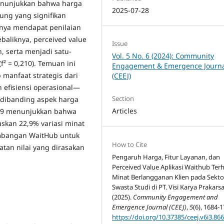
 menunjukkan bahwa harga
2025-07-28
sung yang signifikan
nya mendapat penilaian
ebaliknya, perceived value
Issue
n, serta menjadi satu-
Vol. 5 No. 6 (2024): Community
f² = 0,210). Temuan ini
Engagement & Emergence Journ
 manfaat strategis dari
(CEEJ)
 efisiensi operasional—
Section
 dibanding aspek harga
Articles
,229 menunjukkan bahwa
askan 22,9% variasi minat
embangan WaitHub untuk
How to Cite
tan nilai yang dirasakan
Pengaruh Harga, Fitur Layanan, dan
Perceived Value Aplikasi Waithub Ter
Minat Berlangganan Klien pada Sekto
Swasta Studi di PT. Visi Karya Prakarsa
(2025).
Community Engagement and
Emergence Journal (CEEJ)
,
5
(6), 1684-1
https://doi.org/10.37385/ceej.v6i3.86