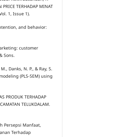
AN PRICE TERHADAP MINAT
 1, Issue 1).
 intention, and behavior:
arketing: customer
& Sons.
, M., Danks, N. P., & Ray, S.
n modeling (PLS-SEM) using
ITAS PRODUK TERHADAP
KECAMATAN TELUKDALAM.
uh Persepsi Manfaat,
yanan Terhadap