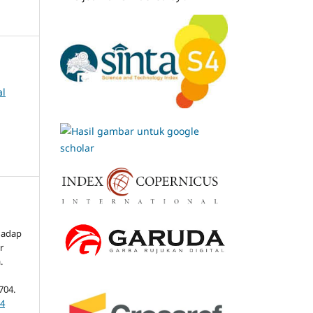
al
hadap
r
.
704.
64