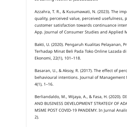
Azzahra, T. R., & Kusumawati, N. (2023). The imp
quality, perceived value, perceived usefulness, 
customer satisfaction towards continuance inte
App. Journal of Consumer Studies and Applied Ma
Bakti, U. (2020). Pengaruh Kualitas Pelayanan, 
Terhadap Minat Beli Pada Toko Online Lazada d
Ekonomi, 22(1), 101–118.
Basaran, U., & Aksoy, R. (2017). The effect of pe
behavioural intentions. Journal of Management 
4(1), 1–16.
Berliandaldo, M., Wijaya, A., & Fasa, H. (2020
AND BUSINESS DEVELOPMENT STRATEGY OF ADA
MSME POST COVID-19 PANDEMY. In Jurnal Analis K
2).