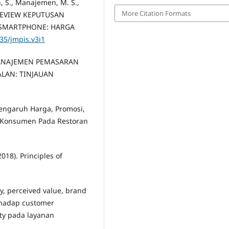
h, S., Manajemen, M. S.,
More Citation Formats
E REVIEW KEPUTUSAN
 SMARTPHONE: HARGA
035/jmpis.v3i1
I MANAJEMEN PEMASARAN
LAN: TINJAUAN
 Pengaruh Harga, Promosi,
i Konsumen Pada Restoran
2018). Principles of
ty, perceived value, brand
rhadap customer
ty pada layanan