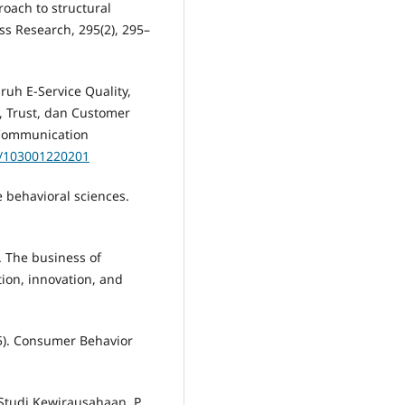
roach to structural
s Research, 295(2), 295–
aruh E-Service Quality,
, Trust, dan Customer
 Communication
5/103001220201
he behavioral sciences.
). The business of
tion, innovation, and
995). Consumer Behavior
 Studi Kewirausahaan, P.