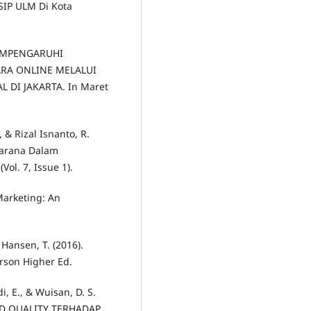
SIP ULM Di Kota
 MEMPENGARUHI
RA ONLINE MELALUI
 DI JAKARTA. In Maret
, & Rizal Isnanto, R.
 Sarana Dalam
l. 7, Issue 1).
 Marketing: An
& Hansen, T. (2016).
rson Higher Ed.
di, E., & Wuisan, D. S.
OD QUALITY TERHADAP