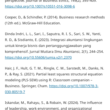
perspective. Journal of Business Ethics, 149(2), 395–409.
https://doi.org/10.1007/s10551-016-3098-6
Cooper, D., & Schindler, P. (2014). Business research methods
(12th ed.). McGraw-Hill Education.
Dinda Indri, L. L., Sari, I., Saputra, R. I. S., Sari, S. W., Yanti,
R. D., & Sisdianto, E. (2023). Integrasi akuntansi lingkungan
untuk kinerja bisnis dan pertanggungjawaban yang
komprehensif. Jurnal Mutiara Ilmu Akuntansi, 2(1), 244–254.
https://doi.org/10.55606/jumia.v2i1.2370
Hair, J. F., Hult, G. T. M., Ringle, C. M., Sarstedt, M., Danks, N.
P., & Ray, S. (2021). Partial least squares structural equation
modeling (PLS-SEM) using R: Classroom companion –
Business. Springer, Cham.
https://doi.org/10.1007/978-3-
030-80519-7
Iskandar, M., Rahayu, S., & Robain, W. (2024). The influence
of leadership, work environment, and organizational