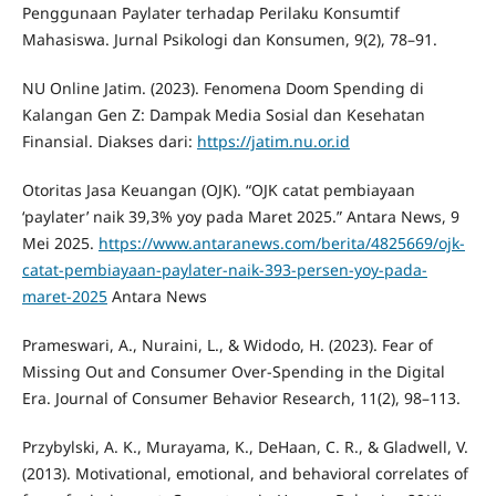
Penggunaan Paylater terhadap Perilaku Konsumtif
Mahasiswa. Jurnal Psikologi dan Konsumen, 9(2), 78–91.
NU Online Jatim. (2023). Fenomena Doom Spending di
Kalangan Gen Z: Dampak Media Sosial dan Kesehatan
Finansial. Diakses dari:
https://jatim.nu.or.id
Otoritas Jasa Keuangan (OJK). “OJK catat pembiayaan
‘paylater’ naik 39,3% yoy pada Maret 2025.” Antara News, 9
Mei 2025.
https://www.antaranews.com/berita/4825669/ojk-
catat-pembiayaan-paylater-naik-393-persen-yoy-pada-
maret-2025
Antara News
Prameswari, A., Nuraini, L., & Widodo, H. (2023). Fear of
Missing Out and Consumer Over-Spending in the Digital
Era. Journal of Consumer Behavior Research, 11(2), 98–113.
Przybylski, A. K., Murayama, K., DeHaan, C. R., & Gladwell, V.
(2013). Motivational, emotional, and behavioral correlates of