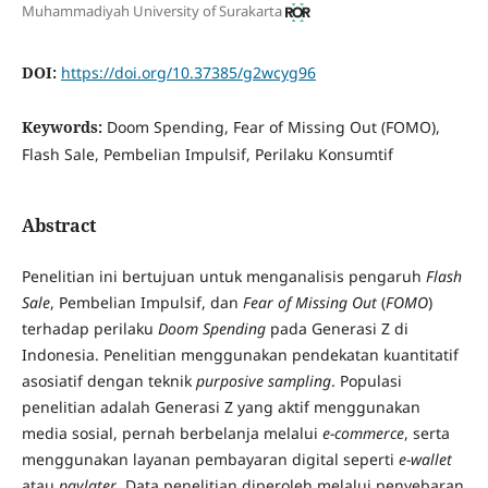
Muhammadiyah University of Surakarta
DOI:
https://doi.org/10.37385/g2wcyg96
Keywords:
Doom Spending, Fear of Missing Out (FOMO),
Flash Sale, Pembelian Impulsif, Perilaku Konsumtif
Abstract
Penelitian ini bertujuan untuk menganalisis pengaruh
Flash
Sale
, Pembelian Impulsif, dan
Fear of Missing Out
(
FOMO
)
terhadap perilaku
Doom Spending
pada Generasi Z di
Indonesia. Penelitian menggunakan pendekatan kuantitatif
asosiatif dengan teknik
purposive sampling
. Populasi
penelitian adalah Generasi Z yang aktif menggunakan
media sosial, pernah berbelanja melalui
e-commerce
, serta
menggunakan layanan pembayaran digital seperti
e-wallet
atau
paylater
. Data penelitian diperoleh melalui penyebaran