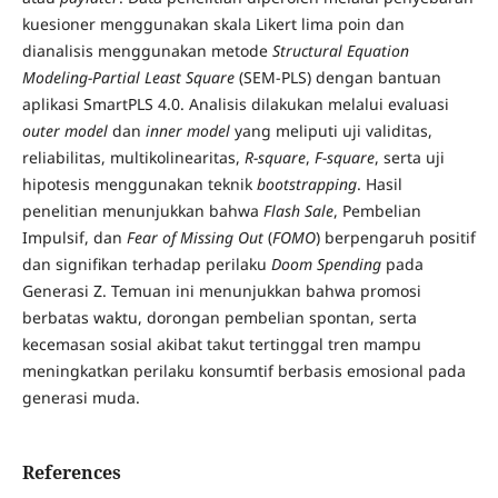
kuesioner menggunakan skala Likert lima poin dan
dianalisis menggunakan metode
Structural Equation
Modeling-Partial Least Square
(SEM-PLS) dengan bantuan
aplikasi SmartPLS 4.0. Analisis dilakukan melalui evaluasi
outer model
dan
inner model
yang meliputi uji validitas,
reliabilitas, multikolinearitas,
R-square
,
F-square
, serta uji
hipotesis menggunakan teknik
bootstrapping
. Hasil
penelitian menunjukkan bahwa
Flash Sale
, Pembelian
Impulsif, dan
Fear of Missing Out
(
FOMO
) berpengaruh positif
dan signifikan terhadap perilaku
Doom Spending
pada
Generasi Z. Temuan ini menunjukkan bahwa promosi
berbatas waktu, dorongan pembelian spontan, serta
kecemasan sosial akibat takut tertinggal tren mampu
meningkatkan perilaku konsumtif berbasis emosional pada
generasi muda.
References