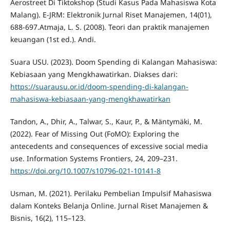
Aerostreet Di Tiktokshop (Studi Kasus Pada Mahasiswa Kota
Malang). E-JRM: Elektronik Jurnal Riset Manajemen, 14(01),
688-697.Atmaja, L. S. (2008). Teori dan praktik manajemen
keuangan (1st ed.). Andi.
Suara USU. (2023). Doom Spending di Kalangan Mahasiswa:
Kebiasaan yang Mengkhawatirkan. Diakses dari:
https://suarausu.or.id/doom-spending-di-kalangan-
mahasiswa-kebiasaan-yang-mengkhawatirkan
Tandon, A., Dhir, A., Talwar, S., Kaur, P., & Mäntymäki, M.
(2022). Fear of Missing Out (FoMO): Exploring the
antecedents and consequences of excessive social media
use. Information Systems Frontiers, 24, 209–231.
https://doi.org/10.1007/s10796-021-10141-8
Usman, M. (2021). Perilaku Pembelian Impulsif Mahasiswa
dalam Konteks Belanja Online. Jurnal Riset Manajemen &
Bisnis, 16(2), 115–123.