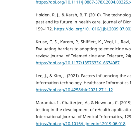
https://doi.org/10.1111/j.0887-378X.2004.00325.
Holden, R. J., & Karsh, B. T. (2010). The technol
past and its future in health care. Journal of Bio
159–172.
https://doi.org/10.1016/j.jbi.2009.07.00
Kruse, C. S., Karem, P., Shifflett, K., Vegi, L., Ravi
Evaluating barriers to adopting telemedicine wo
review. Journal of Telemedicine and Telecare, 24(
https://doi.org/10.1177/1357633X16674087
Lee, J., & Kim, J. (2021). Factors influencing the 
information technology. Healthcare Informatics R
https://doi.org/10.4258/hir.2021.27.1.12
Maramba, I., Chatterjee, A., & Newman, C. (2019)
testing in the development of eHealth applicatio
International Journal of Medical Informatics, 12
https://doi.org/10.1016/j.ijmedinf.2019.06.018