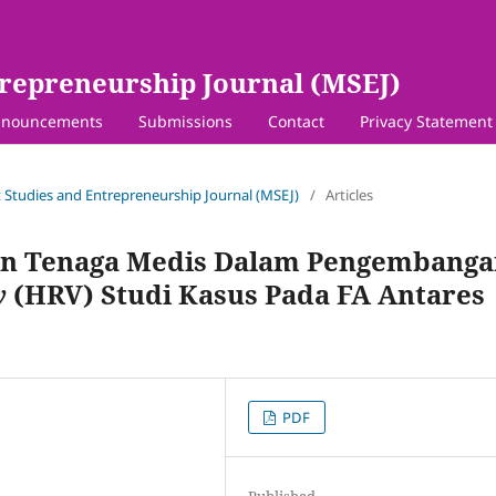
repreneurship Journal (MSEJ)
nouncements
Submissions
Contact
Privacy Statement
 Studies and Entrepreneurship Journal (MSEJ)
/
Articles
men Tenaga Medis Dalam Pengembang
y
(HRV) Studi Kasus Pada FA Antares
PDF
Published