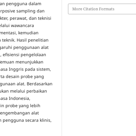
han pengguna dalam
More Citation Formats
urposive sampling dan
ter, perawat, dan teknisi
elalui wawancara
umentasi, kemudian
teknik. Hasil penelitian
aruhi penggunaan alat
 efisiensi pengelolaan
. Temuan menunjukkan
asa Inggris pada sistem,
rta desain probe yang
gunaan alat. Berdasarkan
kan melalui perbaikan
asa Indonesia,
in probe yang lebih
 pengembangan alat
pengguna secara klinis,