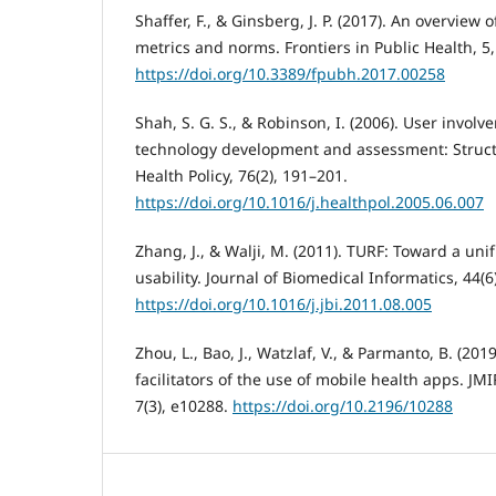
Shaffer, F., & Ginsberg, J. P. (2017). An overview o
metrics and norms. Frontiers in Public Health, 5,
https://doi.org/10.3389/fpubh.2017.00258
Shah, S. G. S., & Robinson, I. (2006). User invol
technology development and assessment: Structu
Health Policy, 76(2), 191–201.
https://doi.org/10.1016/j.healthpol.2005.06.007
Zhang, J., & Walji, M. (2011). TURF: Toward a un
usability. Journal of Biomedical Informatics, 44(
https://doi.org/10.1016/j.jbi.2011.08.005
Zhou, L., Bao, J., Watzlaf, V., & Parmanto, B. (201
facilitators of the use of mobile health apps. J
7(3), e10288.
https://doi.org/10.2196/10288