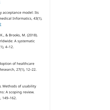
x
ogy acceptance model: Its
medical Informatics, 43(1),
2
, K., & Brooks, M. (2018).
rldwide: A systematic
1), 4–12.
adoption of healthcare
esearch, 27(1), 12–22.
. Methods of usability
ns: A scoping review.
9, 149–162.