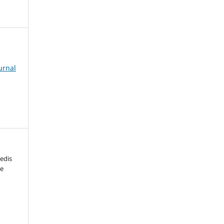
urnal
edis
te