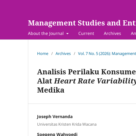
Management Studies and Ent
About the Journal
Current
Archives
An
Home
/
Archives
/
Vol. 7 No. 5 (2026): Management
Analisis Perilaku Konsu
Alat
Heart Rate Variabilit
Medika
Joseph Vernanda
Universitas Kristen Krida Wacana
Soegeng Wahyoedi