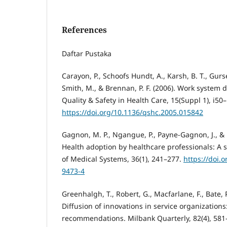
References
Daftar Pustaka
Carayon, P., Schoofs Hundt, A., Karsh, B. T., Gurses
Smith, M., & Brennan, P. F. (2006). Work system d
Quality & Safety in Health Care, 15(Suppl 1), i50–
https://doi.org/10.1136/qshc.2005.015842
Gagnon, M. P., Ngangue, P., Payne-Gagnon, J., & 
Health adoption by healthcare professionals: A s
of Medical Systems, 36(1), 241–277.
https://doi.
9473-4
Greenhalgh, T., Robert, G., Macfarlane, F., Bate, P
Diffusion of innovations in service organization
recommendations. Milbank Quarterly, 82(4), 581