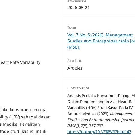
2026-05-21
Issue
Vol. 7 No. 5 (2026): Management
Studies and Entrepreneurship Jo
(MSEJ)
Section
art Rate Variability
Articles
How to Cite
Analisis Perilaku Konsumen Tenaga M
Dalam Pengembangan Alat Heart Ra
Variability (HRV) Studi Kasus Pada FA
rilaku konsumen tenaga
Antares Medika. (2026).
Management
lity (HRV) sebagai dasar
Studies and Entrepreneurship Journal
Medika. Penelitian
(MSEJ)
,
7
(5), 757-767.
ode studi kasus untuk
https://doi.org/10.37385/67hmz142