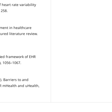
f heart rate variability
 258.
vement in healthcare
red literature review.
ified framework of EHR
6), 1056–1067.
9). Barriers to and
MIR mHealth and uHealth,