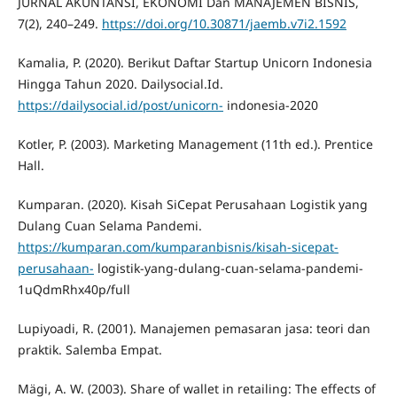
JURNAL AKUNTANSI, EKONOMI Dan MANAJEMEN BISNIS,
7(2), 240–249.
https://doi.org/10.30871/jaemb.v7i2.1592
Kamalia, P. (2020). Berikut Daftar Startup Unicorn Indonesia
Hingga Tahun 2020. Dailysocial.Id.
https://dailysocial.id/post/unicorn-
indonesia-2020
Kotler, P. (2003). Marketing Management (11th ed.). Prentice
Hall.
Kumparan. (2020). Kisah SiCepat Perusahaan Logistik yang
Dulang Cuan Selama Pandemi.
https://kumparan.com/kumparanbisnis/kisah-sicepat-
perusahaan-
logistik-yang-dulang-cuan-selama-pandemi-
1uQdmRhx40p/full
Lupiyoadi, R. (2001). Manajemen pemasaran jasa: teori dan
praktik. Salemba Empat.
Mägi, A. W. (2003). Share of wallet in retailing: The effects of