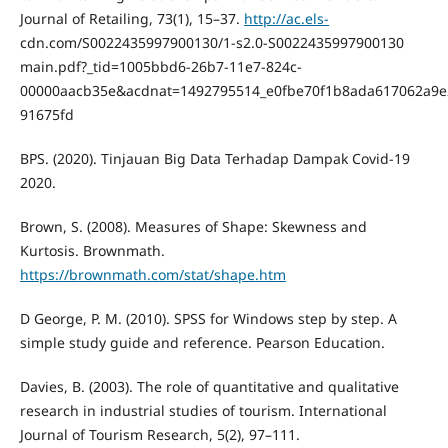
Journal of Retailing, 73(1), 15–37.
http://ac.els-
cdn.com/S0022435997900130/1-s2.0-S0022435997900130
main.pdf?_tid=1005bbd6-26b7-11e7-824c-
00000aacb35e&acdnat=1492795514_e0fbe70f1b8ada617062a9e
91675fd
BPS. (2020). Tinjauan Big Data Terhadap Dampak Covid-19
2020.
Brown, S. (2008). Measures of Shape: Skewness and
Kurtosis. Brownmath.
https://brownmath.com/stat/shape.htm
D George, P. M. (2010). SPSS for Windows step by step. A
simple study guide and reference. Pearson Education.
Davies, B. (2003). The role of quantitative and qualitative
research in industrial studies of tourism. International
Journal of Tourism Research, 5(2), 97–111.