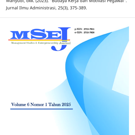
Wahyudi, dkk. (2023). "Budaya Kerja dan Motivasi Pegawai".
Jurnal Ilmu Administrasi, 25(3), 375-389.