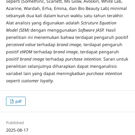
seperti (Somethinc, Scarlett, Ms Glow, Avoskin, White Lab,
Azarine, Wardah, Erha, Emina, dan Bio Beauty Lab) minimal
sebanyak dua kali dalam kurun waktu satu tahun terakhir.
Alat analisis yang digunakan adalah
Sctruture Equation
Model (SEM)
dengan menggunakan
Software JASP.
Hasil
penelitian ini menemukan bahwa terdapat pengaruh positif
perceived value
terhadap
brand image,
terdapat pengaruh
positif
eWOM
terhadap
brand image
, terdapat pengaruh
positif
brand image
terhadap
purchase intention
. Saran untuk
penelitian selanjutnya diharapkan dapat menganalisis
variabel lain yang dapat meningkatkan
purchase intention
seperti
customer loyalty.
pdf
Published
2025-08-17