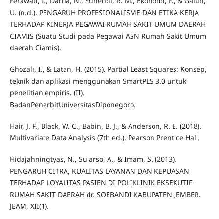
Ferawati, I., Darna, N., Suhendi, R. M., Ekonomi, F., & Galuh,
U. (n.d.). PENGARUH PROFESIONALISME DAN ETIKA KERJA
TERHADAP KINERJA PEGAWAI RUMAH SAKIT UMUM DAERAH
CIAMIS (Suatu Studi pada Pegawai ASN Rumah Sakit Umum
daerah Ciamis).
Ghozali, I., & Latan, H. (2015). Partial Least Squares: Konsep,
teknik dan aplikasi menggunakan SmartPLS 3.0 untuk
penelitian empiris. (II).
BadanPenerbitUniversitasDiponegoro.
Hair, J. F., Black, W. C., Babin, B. J., & Anderson, R. E. (2018).
Multivariate Data Analysis (7th ed.). Pearson Prentice Hall.
Hidajahningtyas, N., Sularso, A., & Imam, S. (2013).
PENGARUH CITRA, KUALITAS LAYANAN DAN KEPUASAN
TERHADAP LOYALITAS PASIEN DI POLIKLINIK EKSEKUTIF
RUMAH SAKIT DAERAH dr. SOEBANDI KABUPATEN JEMBER.
JEAM, XII(1).