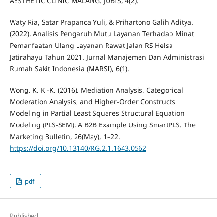
AESTHETIC CLINIC MALANG. JUBIS, 4(2).
Waty Ria, Satar Prapanca Yuli, & Prihartono Galih Aditya.
(2022). Analisis Pengaruh Mutu Layanan Terhadap Minat
Pemanfaatan Ulang Layanan Rawat Jalan RS Helsa
Jatirahayu Tahun 2021. Jurnal Manajemen Dan Administrasi
Rumah Sakit Indonesia (MARSI), 6(1).
Wong, K. K.-K. (2016). Mediation Analysis, Categorical
Moderation Analysis, and Higher-Order Constructs
Modeling in Partial Least Squares Structural Equation
Modeling (PLS-SEM): A B2B Example Using SmartPLS. The
Marketing Bulletin, 26(May), 1–22.
https://doi.org/10.13140/RG.2.1.1643.0562
pdf
Published