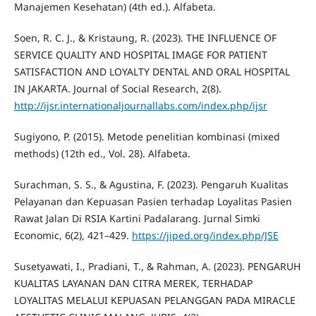
Manajemen Kesehatan) (4th ed.). Alfabeta.
Soen, R. C. J., & Kristaung, R. (2023). THE INFLUENCE OF
SERVICE QUALITY AND HOSPITAL IMAGE FOR PATIENT
SATISFACTION AND LOYALTY DENTAL AND ORAL HOSPITAL
IN JAKARTA. Journal of Social Research, 2(8).
http://ijsr.internationaljournallabs.com/index.php/ijsr
Sugiyono, P. (2015). Metode penelitian kombinasi (mixed
methods) (12th ed., Vol. 28). Alfabeta.
Surachman, S. S., & Agustina, F. (2023). Pengaruh Kualitas
Pelayanan dan Kepuasan Pasien terhadap Loyalitas Pasien
Rawat Jalan Di RSIA Kartini Padalarang. Jurnal Simki
Economic, 6(2), 421–429.
https://jiped.org/index.php/JSE
Susetyawati, I., Pradiani, T., & Rahman, A. (2023). PENGARUH
KUALITAS LAYANAN DAN CITRA MEREK, TERHADAP
LOYALITAS MELALUI KEPUASAN PELANGGAN PADA MIRACLE