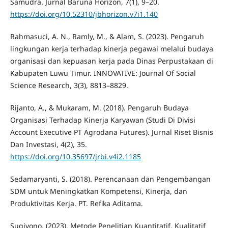
Samudra. Jurnal Baruna Horizon, 7(1), 9–20.
https://doi.org/10.52310/jbhorizon.v7i1.140
Rahmasuci, A. N., Ramly, M., & Alam, S. (2023). Pengaruh
lingkungan kerja terhadap kinerja pegawai melalui budaya
organisasi dan kepuasan kerja pada Dinas Perpustakaan di
Kabupaten Luwu Timur. INNOVATIVE: Journal Of Social
Science Research, 3(3), 8813–8829.
Rijanto, A., & Mukaram, M. (2018). Pengaruh Budaya
Organisasi Terhadap Kinerja Karyawan (Studi Di Divisi
Account Executive PT Agrodana Futures). Jurnal Riset Bisnis
Dan Investasi, 4(2), 35.
https://doi.org/10.35697/jrbi.v4i2.1185
Sedamaryanti, S. (2018). Perencanaan dan Pengembangan
SDM untuk Meningkatkan Kompetensi, Kinerja, dan
Produktivitas Kerja. PT. Refika Aditama.
Sugiyono. (2023). Metode Penelitian Kuantitatif, Kualitatif