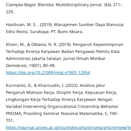
Ciampea Bogor. Blantika: Multidisciplinary Jornal, 3(4), 211–
229.
Hasibuan, M. S. . (2019). Manajemen Sumber Daya Manusia:
Edisi Revisi. Surabaya: PT. Bumi Aksara.
Khoiri, M., & Oktavia, N. R. (2019). Pengaruh Kepemimpinan
Terhadap Kinerja Karyawan Badan Pengawas Pemilu Kota
Administrasi Jakarta Selatan. Jurnal Ilmiah Mimbar
Demokrasi, 19(01), 80–98.
https://doi.org/10.21009/jimd.v19i01.12954
Kurnianto, D., & Kharisudin, I. (2022). Analisis Jalur
Pengaruh Motivasi Kerja, Disiplin Kerja, Kepuasan Kerja,
Lingkungan Kerja Terhadap Kinerja Karyawan dengan
Variabel Intervening Organizational Citizenship Behavior.
PRISMA, Prosiding Seminar Nasional Matematika, 5, 740–
751.
https://journal.unnes.ac.id/sju/index.php/prisma/article/view