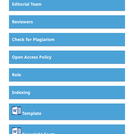
Editorial Team
Reviewers
Check for Plagiarism
Open Access Policy
Role
Indexing
Template