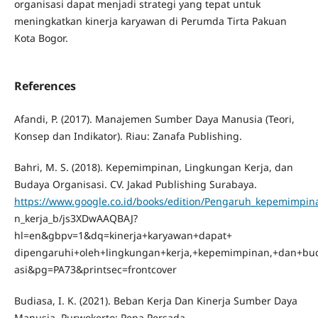
organisasi dapat menjadi strategi yang tepat untuk
meningkatkan kinerja karyawan di Perumda Tirta Pakuan
Kota Bogor.
References
Afandi, P. (2017). Manajemen Sumber Daya Manusia (Teori,
Konsep dan Indikator). Riau: Zanafa Publishing.
Bahri, M. S. (2018). Kepemimpinan, Lingkungan Kerja, dan
Budaya Organisasi. CV. Jakad Publishing Surabaya.
https://www.google.co.id/books/edition/Pengaruh_kepemimpin
n_kerja_b/js3XDwAAQBAJ?
hl=en&gbpv=1&dq=kinerja+karyawan+dapat+
dipengaruhi+oleh+lingkungan+kerja,+kepemimpinan,+dan+bu
asi&pg=PA73&printsec=frontcover
Budiasa, I. K. (2021). Beban Kerja Dan Kinerja Sumber Daya
Manusia. Purwokerto: Pena Persada.